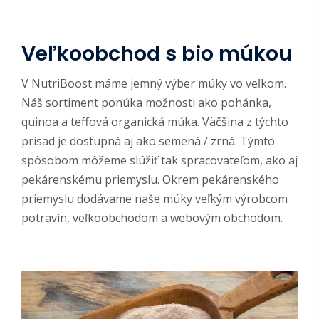
Veľkoobchod s bio múkou
V NutriBoost máme jemný výber múky vo veľkom.
Náš sortiment ponúka možnosti ako pohánka,
quinoa a teffová organická múka. Väčšina z týchto
prísad je dostupná aj ako semená / zrná. Týmto
spôsobom môžeme slúžiť tak spracovateľom, ako aj
pekárenskému priemyslu. Okrem pekárenského
priemyslu dodávame naše múky veľkým výrobcom
potravín, veľkoobchodom a webovým obchodom.