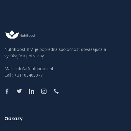
NutriBoost B.V. je popredná spoločnosť dovážajúca a
vyvážajúca potraviny.
Mail : info[at]nutriboost.nl
Call : +31103400077
Odkazy